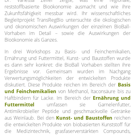
Dr. Vanessa Zeller zeigte, was eine regionale,
reststoffbasierte Bioökonomie ausmacht und wie ihre
Zukunftsfähigkeit messbar wird. Ihr wissenschaftliches
Begleitprojekt TransRegBio untersuchte die ökologischen
und ökonomischen Auswirkungen der einzelnen BioBall-
Vorhaben im Detail – sowie die Auswirkungen der
Bioökonomie als Ganzes.
In drei Workshops zu Basis- und Feinchemikalien,
Ernährung und Futtermittel, Kunst- und Baustoffen wurde
es dann sehr konkret: die BioBall Vorhaben stellten ihre
Ergebnisse vor. Gemeinsam wurden im Nachgang
Verwertungsmöglichkeiten der entwickelten Produkte
diskutiert. Diese Produkte reichen im Bereich der
Basis
und Feinchemikalien
von Methanol, Itaconsäure bis zu
Haftbindern für Lacke. Im Bereich der
Ernährung und
Futtermittel
umfassen sie Garnelenfutter,
Antimikrobieller Peptide und geschmackvolle Getränke
aus Weinlaub. Bei den
Kunst- und Baustoffen
reichen
die entwickelten Produkte von biobasierten Kunststoff für
die Medizintechnik, grasfaserverstärkten Compounds,