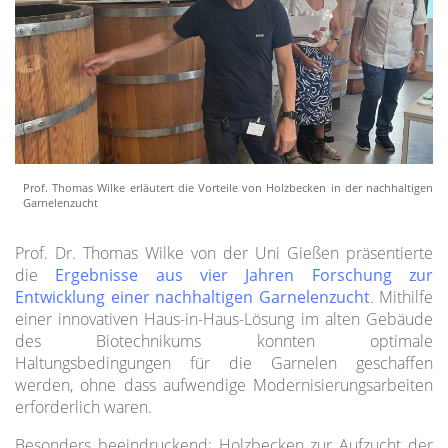
Prof. Thomas Wilke erläutert die Vorteile von Holzbecken in der nachhaltigen
Garnelenzucht
Prof. Dr. Thomas Wilke von der Uni Gießen präsentierte
die
Ergebnisse aus vier Jahren Forschung zur
Entwicklung einer nachhaltigen Garnelenzucht
. Mithilfe
einer innovativen Haus-in-Haus-Lösung im alten Gebäude
des Biotechnikums konnten optimale
Haltungsbedingungen für die Garnelen geschaffen
werden, ohne dass aufwendige Modernisierungsarbeiten
erforderlich waren.
Besonders beeindruckend: Holzbecken zur Aufzucht der